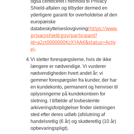
også certificeret i henhold til Privacy
Shield-aftalen og tilbyder dermed en
yderligere garanti for overholdelse af den
europæiske
(https://www.
databeskyttelseslovgivning
privacyshield.gov/participant?
id=a2zt0000000KzX1AAK&status=Activ
e)
.
Vi sletter forespørgslerne, hvis de ikke
længere er nødvendige. Vi vurderer
nødvendigheden hvert andet år; vi
gemmer forespørgsler fra kunder, der har
en kundekonto, permanent og henviser til
oplysningerne på kundekontoen for
sletning. I tilfælde af lovbestemte
arkiveringsforpligtelser finder sletningen
sted efter deres udløb (afslutning af
handelsretlig (6 år) og skatteretlig (10 år)
opbevaringspligt).