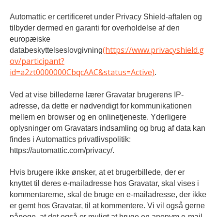
Automattic er certificeret under Privacy Shield-aftalen og
tilbyder dermed en garanti for overholdelse af den
europæiske
(https://www.privacyshield.g
databeskyttelseslovgivning
ov/participant?
id=a2zt0000000CbqcAAC&status=Active)
.
Ved at vise billederne lærer Gravatar brugerens IP-
adresse, da dette er nødvendigt for kommunikationen
mellem en browser og en onlinetjeneste. Yderligere
oplysninger om Gravatars indsamling og brug af data kan
findes i Automattics privatlivspolitik:
https://automattic.com/privacy/.
Hvis brugere ikke ønsker, at et brugerbillede, der er
knyttet til deres e-mailadresse hos Gravatar, skal vises i
kommentarerne, skal de bruge en e-mailadresse, der ikke
er gemt hos Gravatar, til at kommentere. Vi vil også gerne
påpege, at det også er muligt at bruge en anonym e-mail-