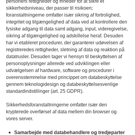
personers rettigheder og friheder for at sikre et
sikkerhedsniveau, der passer til risikoen;
foranstaltningerne omfatter især sikring af fortrolighed,
integritet og tilgængelighed af data ved at kontrollere den
fysiske adgang til data samt adgang, input, videregivelse,
sikring af tilgængelighed og adskillelse heraf. Desuden
har vi etableret procedurer, der garanterer udøvelsen af
registreredes rettigheder, sletning af data og reaktion på
datatrusler. Desuden tager vi hensyn til beskyttelsen af
personoplysninger allerede ved udviklingen eller
udvælgelsen af hardware, software og procedurer i
overensstemmelse med princippet om databeskyttelse
gennem teknologidesign og databeskyttelsesvenlige
standardindstillinger (art. 25 GDPR).
Sikkerhedsforanstaltningerne omfatter især den
krypterede overførsel af data mellem din browser og
vores server.
Samarbejde med databehandlere og tredjeparter