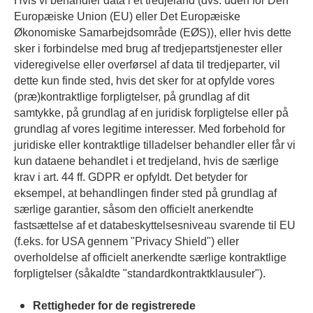
Hvis vi behandler data i et tredjeland (dvs. uden for Den
Europæiske Union (EU) eller Det Europæiske
Økonomiske Samarbejdsområde (EØS)), eller hvis dette
sker i forbindelse med brug af tredjepartstjenester eller
videregivelse eller overførsel af data til tredjeparter, vil
dette kun finde sted, hvis det sker for at opfylde vores
(præ)kontraktlige forpligtelser, på grundlag af dit
samtykke, på grundlag af en juridisk forpligtelse eller på
grundlag af vores legitime interesser. Med forbehold for
juridiske eller kontraktlige tilladelser behandler eller får vi
kun dataene behandlet i et tredjeland, hvis de særlige
krav i art. 44 ff. GDPR er opfyldt. Det betyder for
eksempel, at behandlingen finder sted på grundlag af
særlige garantier, såsom den officielt anerkendte
fastsættelse af et databeskyttelsesniveau svarende til EU
(f.eks. for USA gennem "Privacy Shield") eller
overholdelse af officielt anerkendte særlige kontraktlige
forpligtelser (såkaldte "standardkontraktklausuler").
Rettigheder for de registrerede