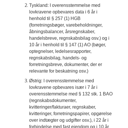
Tyskland: I overensstemmelse med
lovkravene opbevares data i 6 år i
henhold til § 257 (1) HGB
(forretningsbøger, varebeholdninger,
åbningsbalancer, årsregnskaber,
handelsbreve, regnskabsbilag osv.) og i
10 år i henhold til § 147 (1) AO (bøger,
optegnelser, ledelsesrapporter,
regnskabsbilag, handels- og
forretningsbreve, dokumenter, der er
relevante for beskatning osv.)
Østrig: I overensstemmelse med
lovkravene opbevares især i 7 år i
overensstemmelse med § 132 stk. 1 BAO
(regnskabsdokumenter,
kvitteringer/fakturaer, regnskaber,
kvitteringer, forretningspapirer, opgørelse
over indtægter og udgifter osv.), i 22 år i
forbindelse med fast ejendom og i 10 år