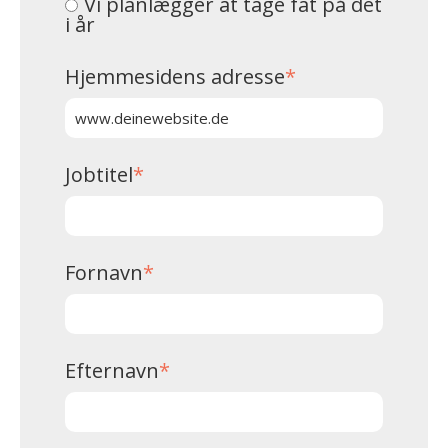
Vi planlægger at tage fat på det
i år
Hjemmesidens adresse
*
Jobtitel
*
Fornavn
*
Efternavn
*