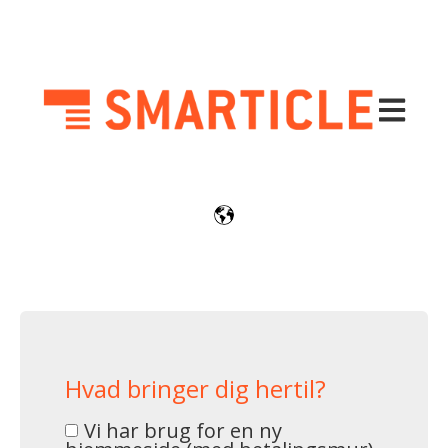
Åbn prim
Hvad bringer dig hertil?
Vi har brug for en ny