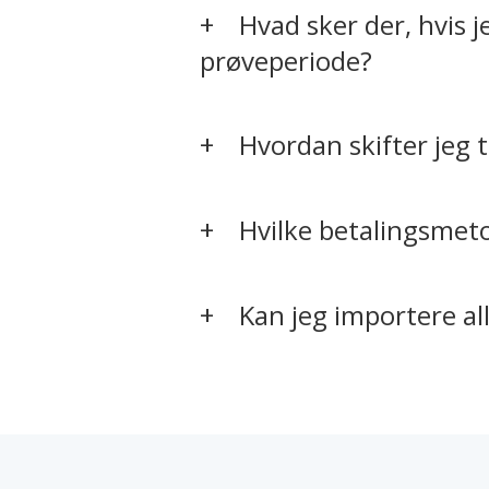
Hvad sker der, hvis j
prøveperiode?
Hvordan skifter jeg t
Hvilke betalingsmeto
Kan jeg importere a