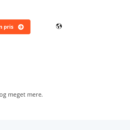
n pris
uler
r og meget mere.