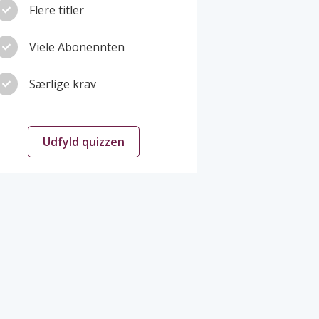
Flere titler
Viele Abonennten
Særlige krav
Udfyld quizzen