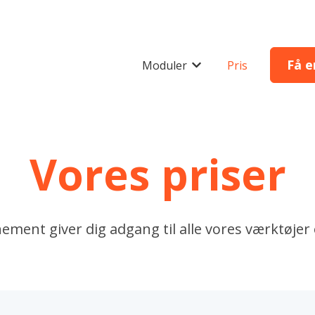
Få e
Moduler
Pris
Vis undermenu for Mod
Vores priser
ement giver dig adgang til alle vores værktøje