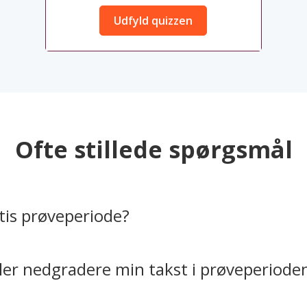
Udfyld quizzen
Ofte stillede spørgsmål
tis prøveperiode?
ler nedgradere min takst i prøveperiode