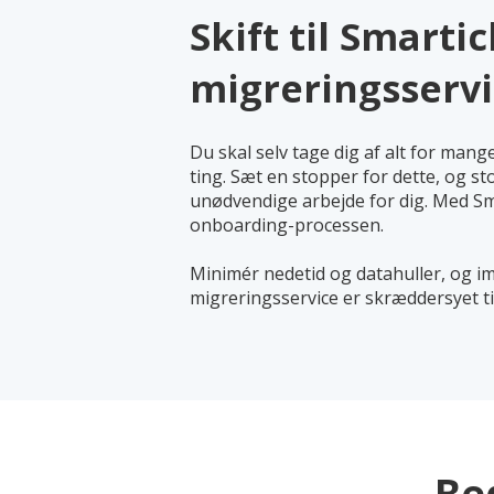
Skift til Smarti
migreringsserv
Du skal selv tage dig af alt for mange 
ting. Sæt en stopper for dette, og sto
unødvendige arbejde for dig. Med Sma
onboarding-processen.
Minimér nedetid og datahuller, og i
migreringsservice er skræddersyet ti
Be