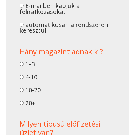
E-mailben kapjuk a
feliratkozásokat
automatikusan a rendszeren
keresztül
Hány magazint adnak ki?
1–3
4-10
10-20
20+
Milyen típusú előfizetési
üzlet van?