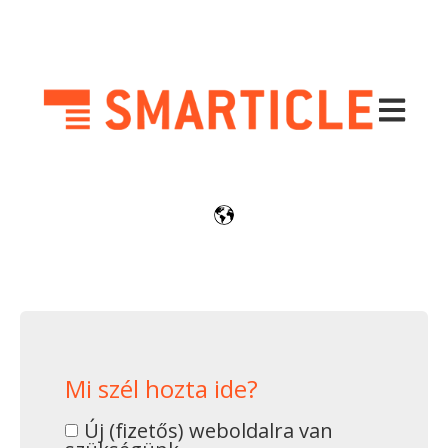
Fő navig
Mi szél hozta ide?
Új (fizetős) weboldalra van