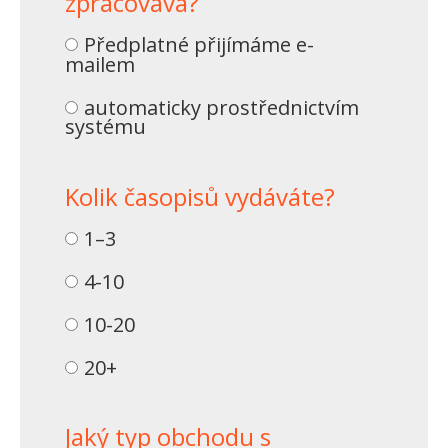
zpracovává?
Předplatné přijímáme e-
mailem
automaticky prostřednictvím
systému
Kolik časopisů vydáváte?
1–3
4-10
10-20
20+
Jaký typ obchodu s