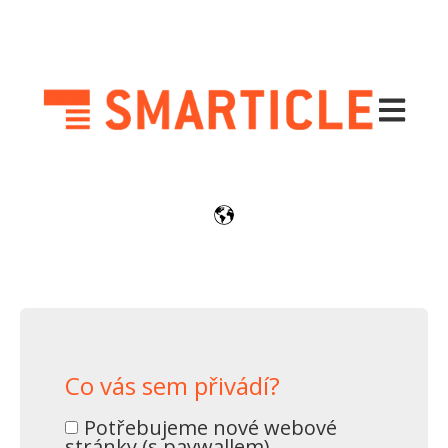
Otevřít h
Co vás sem přivádí?
Potřebujeme nové webové
stránky (s paywallem).