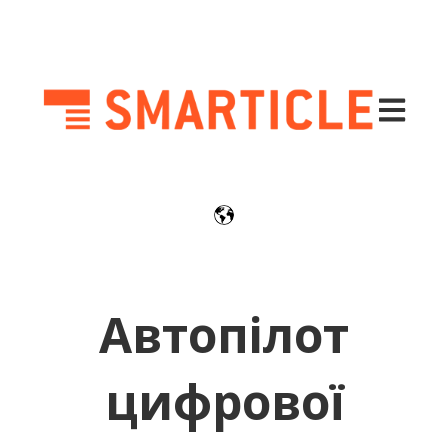
Відкрийт
Автопілот
цифрової