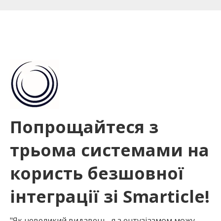
Попрощайтеся з
трьома системами на
користь безшовної
інтеграції зі Smarticle!
"Як невеликий видавець, я з ентузіазмом можу