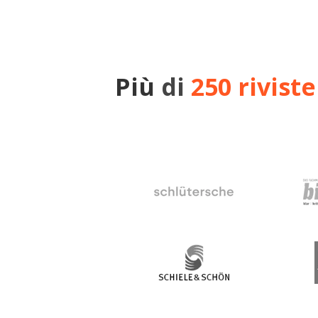
Più
di
250 rivist