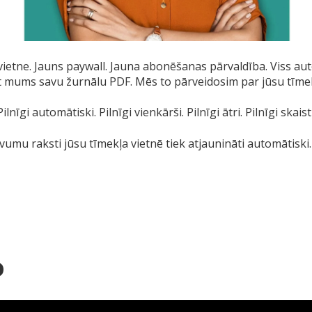
vietne. Jauns paywall. Jauna abonēšanas pārvaldība. Viss aut
 mums savu žurnālu PDF. Mēs to pārveidosim par jūsu tīmekļ
Pilnīgi automātiski. Pilnīgi vienkārši. Pilnīgi ātri. Pilnīgi skaisti
umu raksti jūsu tīmekļa vietnē tiek atjaunināti automātiski.
o