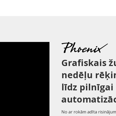
Grafiskais ž
nedēļu rēķi
līdz pilnīgai
automatizāc
No ar rokām adīta risinājum