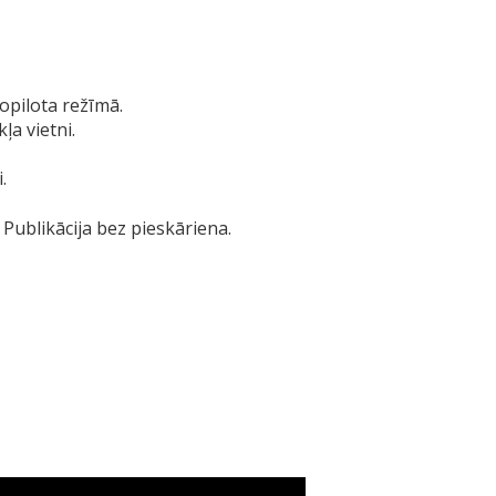
opilota režīmā.
a vietni.
.
 Publikācija bez pieskāriena.