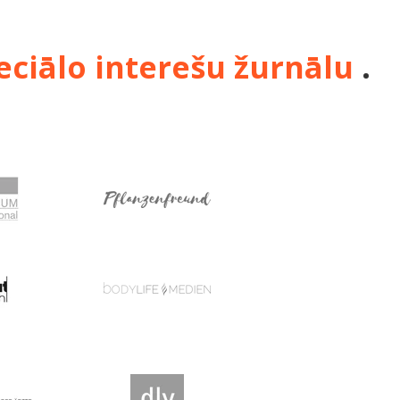
peciālo interešu žurnālu
.