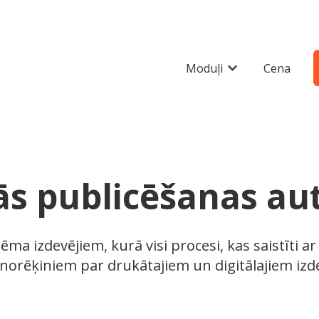
Moduļi
Cena
Show submenu fo
ās publicēšanas au
tēma izdevējiem, kurā visi procesi, kas saistīti 
norēķiniem par drukātajiem un digitālajiem izd