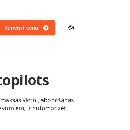
Saņemt cenu
r Moduļi
topilots
ar maksas vietni, abonēšanas
evumiem, ir automatizēti.