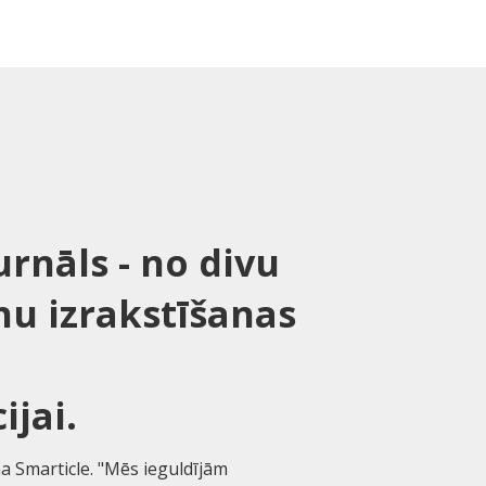
urnāls - no divu
nu izrakstīšanas
ijai.
a Smarticle. "Mēs ieguldījām