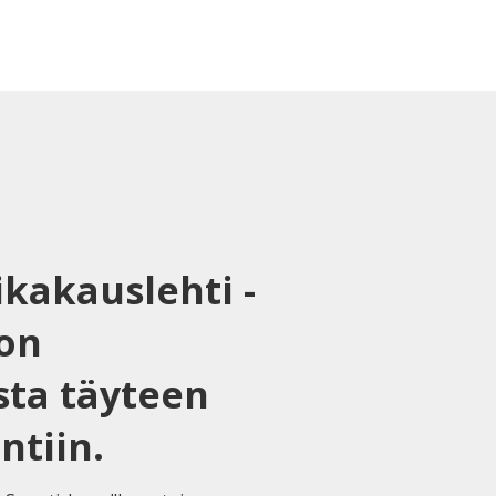
ikakauslehti -
on
sta täyteen
ntiin.