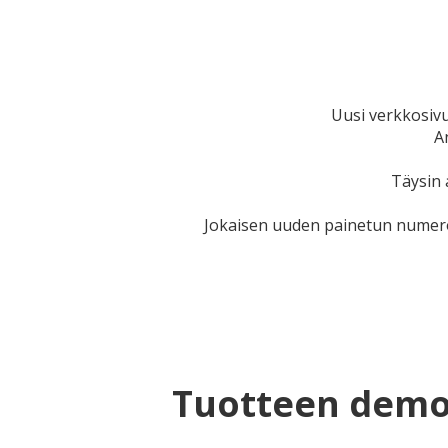
Uusi verkkosivu
A
Täysin 
Jokaisen uuden painetun numeron 
Tuotteen dem