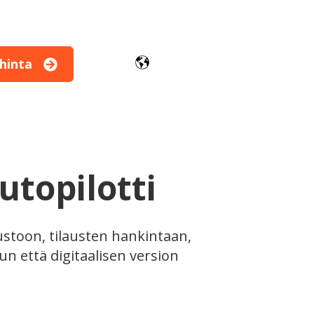
hinta
valikko
utopilotti
ustoon, tilausten hankintaan,
un että digitaalisen version