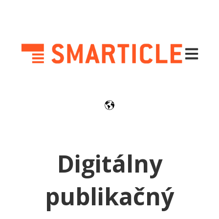
Otvoriť h
Digitálny
publikačný