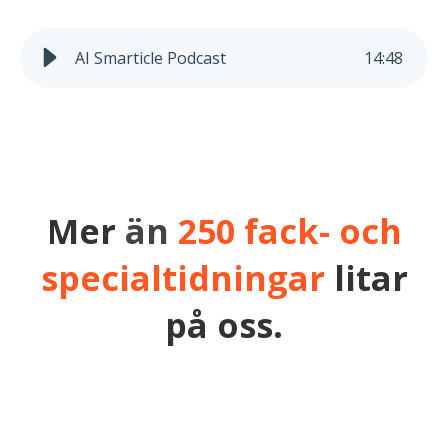
AI Smarticle Podcast
14
:
48
Mer
än
250 fack- och
specialtidningar
litar
på oss.