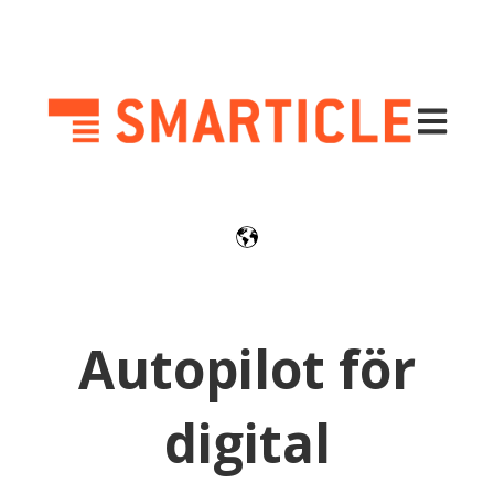
Öppna hu
Autopilot för
digital