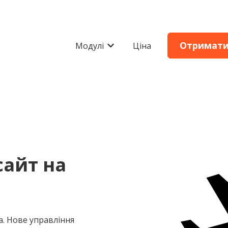
Отримати
Модулі
Ціна
Показати додаткове меню для
сайт на
а. Нове управління