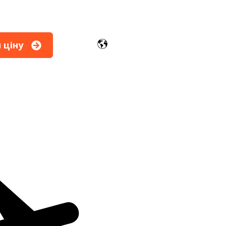
 ціну
 Модулі