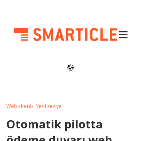
Ana navi
Web siteniz. Yeni seviye.
Otomatik pilotta
ödeme duvarı web