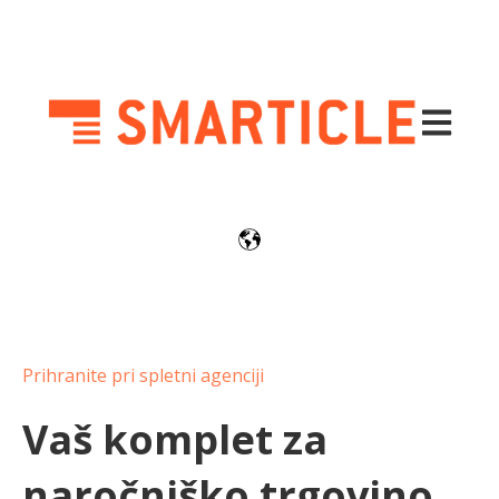
Odprite g
Prihranite pri spletni agenciji
Vaš komplet za
naročniško trgovino