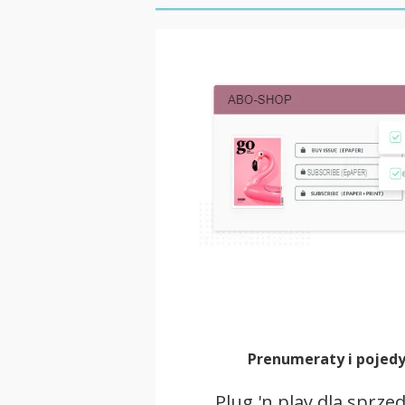
Prenumeraty i pojed
Plug 'n play dla sprze