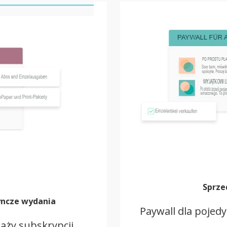
Sprze
yncze wydania
Paywall dla pojed
daży subskrypcji