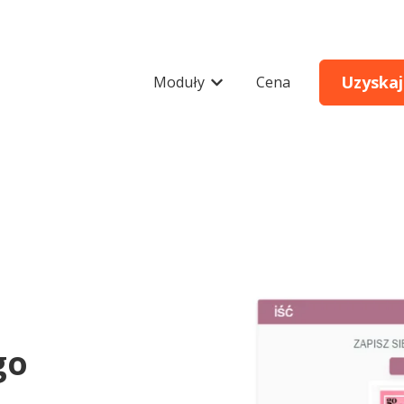
Uzyskaj
Moduły
Cena
Pokaż podmenu do Moduły
go