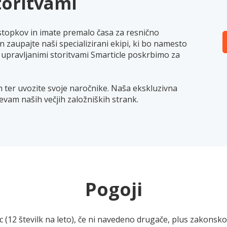
toritvami
topkov in imate premalo časa za resnično
 zaupajte naši specializirani ekipi, ki bo namesto
 upravljanimi storitvami Smarticle poskrbimo za
h ter uvozite svoje naročnike. Naša ekskluzivna
tevam naših večjih založniških strank.
Pogoji
(12 številk na leto), če ni navedeno drugače, plus zakonsko