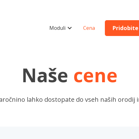
Pridobite
Moduli
Cena
Pokaži podmeni za Moduli
Naše
cene
ročnino lahko dostopate do vseh naših orodij in