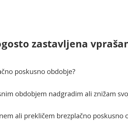
gosto zastavljena vpraša
lačno poskusno obdobje?
snim obdobjem nadgradim ali znižam svoj
kinem ali prekličem brezplačno poskusno 