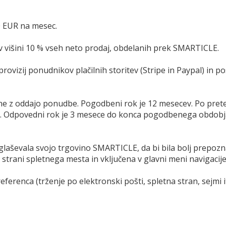
0 EUR na mesec.
 višini 10 % vseh neto prodaj, obdelanih prek SMARTICLE.
 provizij ponudnikov plačilnih storitev (Stripe in Paypal) in 
e z oddajo ponudbe. Pogodbeni rok je 12 mesecev. Po pre
to. Odpovedni rok je 3 mesece do konca pogodbenega obdob
glaševala svojo trgovino SMARTICLE, da bi bila bolj prepoz
trani spletnega mesta in vključena v glavni meni navigacij
ferenca (trženje po elektronski pošti, spletna stran, sejmi it