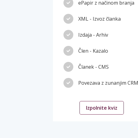
ePapir z načinom branja
XML - Izvoz članka
Izdaja - Arhiv
Člen - Kazalo
Članek - CMS
Povezava z zunanjim CR
Izpolnite kviz