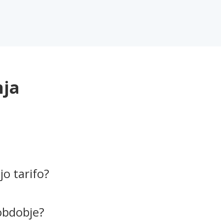
nja
o tarifo?
obdobje?