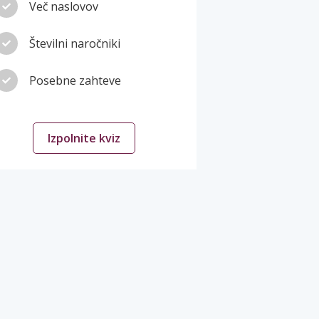
Več naslovov
Številni naročniki
Posebne zahteve
Izpolnite kviz