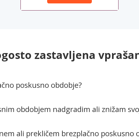
gosto zastavljena vpraša
lačno poskusno obdobje?
snim obdobjem nadgradim ali znižam svoj
kinem ali prekličem brezplačno poskusno 