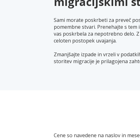
migracijskimi s
Sami morate poskrbeti za preveč pos
pomembne stvari. Prenehajte s tem in
vas poskrbela za nepotrebno delo. Z
celoten postopek uvajanja.
Zmanjšajte izpade in vrzeli v podatki
storitev migracije je prilagojena zah
Cene so navedene na naslov in mesec 