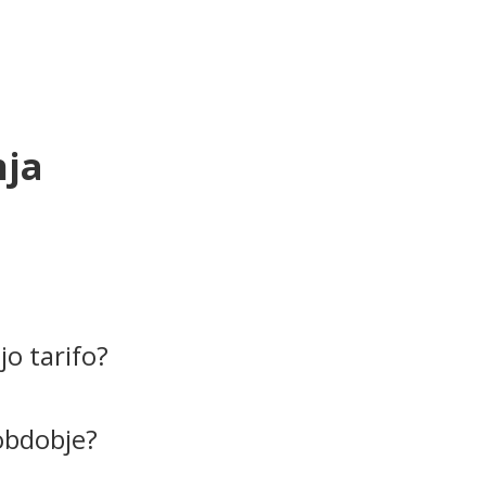
nja
o tarifo?
obdobje?