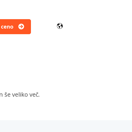
 ceno
 še veliko več.