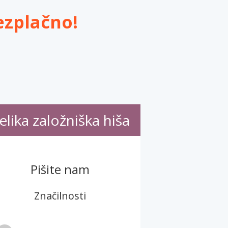
ezplačno!
elika založniška hiša
Pišite nam
Značilnosti