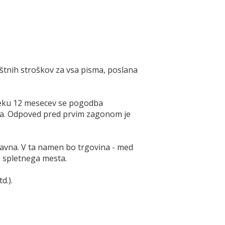
poštnih stroškov za vsa pisma, poslana
teku 12 mesecev se pogodba
ja. Odpoved pred prvim zagonom je
navna. V ta namen bo trgovina - med
e spletnega mesta.
d.).