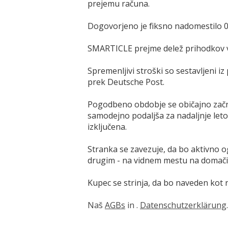
prejemu računa.
Dogovorjeno je fiksno nadomestilo 
SMARTICLE prejme delež prihodkov v
Spremenljivi stroški so sestavljeni iz
prek Deutsche Post.
Pogodbeno obdobje se običajno začn
samodejno podaljša za nadaljnje le
izključena.
Stranka se zavezuje, da bo aktivno o
drugim - na vidnem mestu na domači s
Kupec se strinja, da bo naveden kot re
Naš
AGBs
in .
Datenschutzerklärung
.