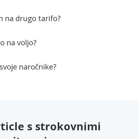
m na drugo tarifo?
so na voljo?
 svoje naročnike?
icle s strokovnimi