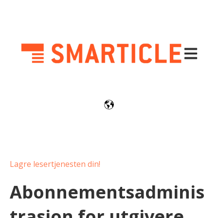
Åpne hov
Lagre lesertjenesten din!
Abonnementsadminis
trasjon for utgivere