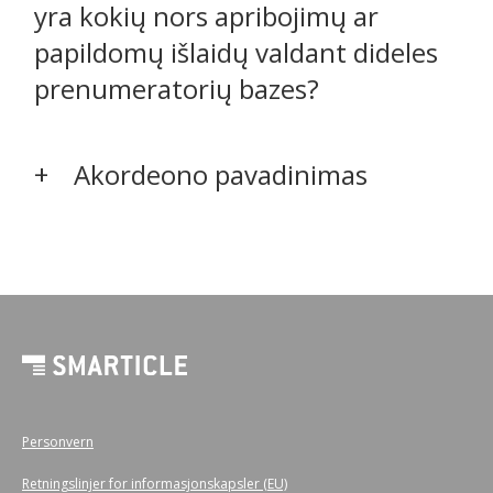
yra kokių nors apribojimų ar
papildomų išlaidų valdant dideles
prenumeratorių bazes?
Akordeono pavadinimas
Personvern
Retningslinjer for informasjonskapsler (EU)