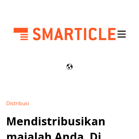
Buka nav
Distribusi
Mendistribusikan
majalah Anda. Di