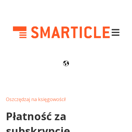
Otwórz g
Oszczędzaj na księgowości!
Płatność za
subskrypcję